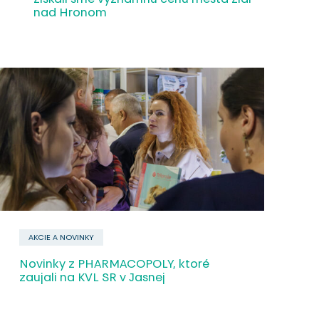
nad Hronom
AKCIE A NOVINKY
Novinky z PHARMACOPOLY, ktoré
zaujali na KVL SR v Jasnej