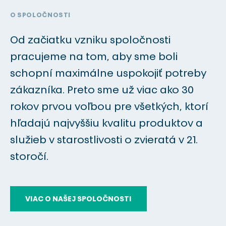
O SPOLOČNOSTI
Novinky
Od začiatku vzniku spoločnosti
Reklamácie
pracujeme na tom, aby sme boli
Kontakt
schopní maximálne uspokojiť potreby
zákazníka. Preto sme už viac ako 30
rokov prvou voľbou pre všetkých, ktorí
ZÁKAZNÍCKA ZÓNA
hľadajú najvyššiu kvalitu produktov a
služieb v starostlivosti o zvieratá v 21.
SK
EN
storočí.
VIAC O NAŠEJ SPOLOČNOSTI