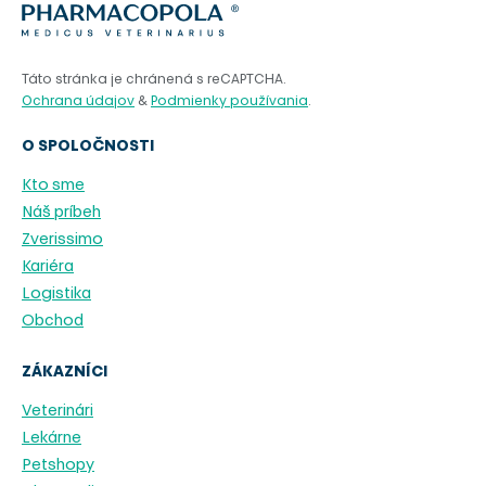
Novinky
Reklamácie
Táto stránka je chránená s reCAPTCHA.
Ochrana údajov
&
Podmienky používania
.
Kontakt
O SPOLOČNOSTI
Kto sme
ZÁKAZNÍCKA ZÓNA
Náš príbeh
Zverissimo
Kariéra
Logistika
SK
EN
Obchod
ZÁKAZNÍCI
Veterinári
Lekárne
Petshopy