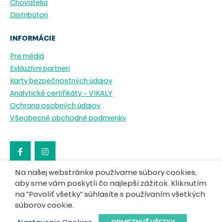
Chovatelia
Distribútori
INFORMÁCIE
Pre médiá
Exkluzívni partneri
Karty bezpečnostných údajov
Analytické certifikáty – VIKALY
Ochrana osobných údajov
Všeobecné obchodné podmienky
Na našej webstránke používame súbory cookies,
aby sme vám poskytli čo najlepší zážitok. Kliknutím
na "Povoliť všetky" súhlasíte s používaním všetkých
súborov cookie.
© 2023 Pharmacopola. All rights reserved. Web stránka od
okto
—digital