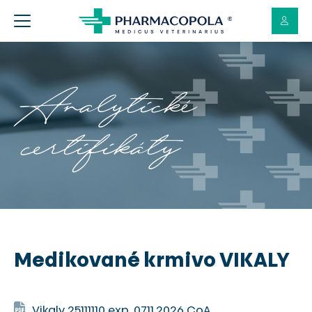
Analytické
certifikáty
Medikované krmivo VIKALY
Vikaly 25111110 exp. 07.11.2026 CoA