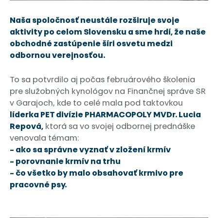
Naša spoločnosť neustále rozširuje svoje
aktivity po celom Slovensku a sme hrdí, že naše
obchodné zastúpenie šíri osvetu medzi
odbornou verejnosťou.
To sa potvrdilo aj počas februárového školenia
pre služobných kynológov na Finančnej správe SR
v Garajoch, kde to celé mala pod taktovkou
líderka PET divízie PHARMACOPOLY MVDr. Lucia
Repová,
ktorá sa vo svojej odbornej prednáške
venovala témam:
– ako sa správne vyznať v zložení krmív
– porovnanie krmív na trhu
– čo všetko by malo obsahovať krmivo pre
pracovné psy.