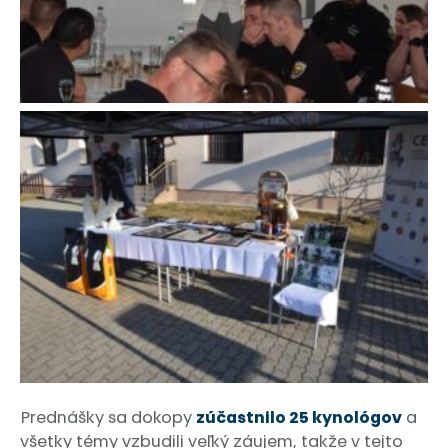
Prednášky sa dokopy
zúčastnilo 25 kynológov
a
všetky témy vzbudili veľký záujem, takže v tejto