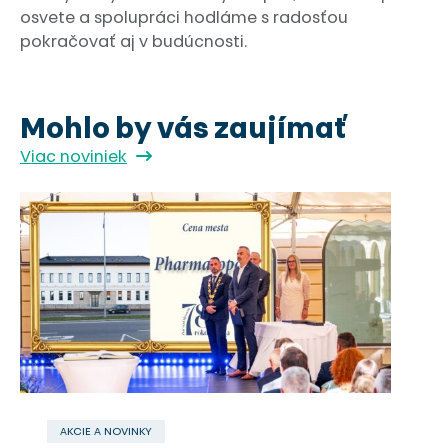
osvete a spolupráci hodláme s radosťou
pokračovať aj v budúcnosti.
Mohlo by vás zaujímať
Viac noviniek
O spoločnosti
Zákazníci
Služby
Vzdelávanie
Novinky
AKCIE A NOVINKY