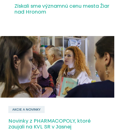
Reklamácie
Získali sme významnú cenu mesta Žiar
nad Hronom
Kontakt
ZÁKAZNÍCKA ZÓNA
SK
EN
AKCIE A NOVINKY
Novinky z PHARMACOPOLY, ktoré
zaujali na KVL SR v Jasnej