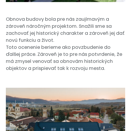
O spoločnosti
Obnova budovy bola pre nás zaujímavým a
zároveň náročným projektom. Snažili sme sa
Zákazníci
zachovať jej historický charakter a zároveň jej dať
novú funkciu a život.
Služby
Toto ocenenie berieme ako povzbudenie do
ďalšej práce. Zároveň je to pre nás potvrdenie, že
Vzdelávanie
má zmysel venovať sa obnovám historických
objektov a prispievať tak k rozvoju mesta.
Novinky
Reklamácie
Kontakt
ZÁKAZNÍCKA ZÓNA