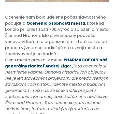
Ocenenie nám bolo udelené počas slávnostného
podujatia
Ocenenia osobností mesta,
ktoré sa
konalo pri príležitosti 780. výročia založenia mesta
Žiar nad Hronom. Išlo o výnimočný podvečer
venovaný ľuďom a organizáciám, ktoré sa svojou
prácou významne podieľajú na rozvoji mesta a
zachovávaní jeho hodnôt.
Cenu mesta prevzal v mene
PHARMACOPOLY náš
generálny riaditeľ Andrej Žigo:
„Toto ocenenie si
nesmierne vážime. Obnova historických objektov
nie je len stavebným projektom, ale predovšetkým
záväzkom voči histórii, identite mesta a budúcim
generáciám. Teší nás, že sme mohli prispieť k
zachovaniu významnej časti kultúrneho dedičstva
Žiaru nad Hronom. Toto ocenenie patrí celému
nášmu tímu, ľuďom a všetkým tým, ktorí sa na