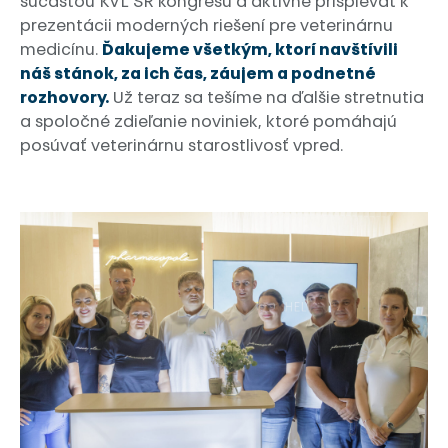
súčasťou KVL SR kongresu a aktívne prispievať k
prezentácii moderných riešení pre veterinárnu
medicínu.
Ďakujeme všetkým, ktorí navštívili
náš stánok, za ich čas, záujem a podnetné
rozhovory.
Už teraz sa tešíme na ďalšie stretnutia
a spoločné zdieľanie noviniek, ktoré pomáhajú
posúvať veterinárnu starostlivosť vpred.