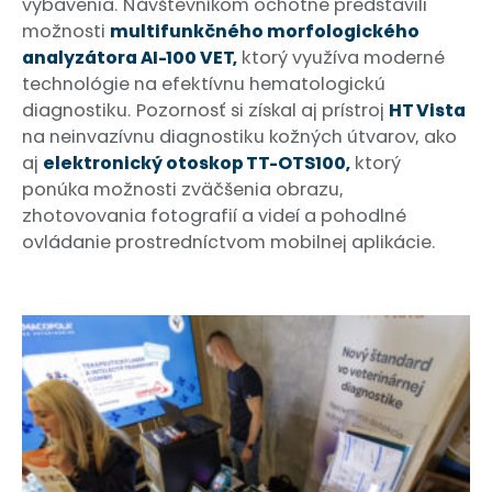
vybavenia. Návštevníkom ochotne predstavili
možnosti
multifunkčného morfologického
analyzátora AI-100 VET,
ktorý využíva moderné
technológie na efektívnu hematologickú
diagnostiku. Pozornosť si získal aj prístroj
HT Vista
na neinvazívnu diagnostiku kožných útvarov, ako
aj
elektronický otoskop TT-OTS100,
ktorý
ponúka možnosti zväčšenia obrazu,
zhotovovania fotografií a videí a pohodlné
ovládanie prostredníctvom mobilnej aplikácie.