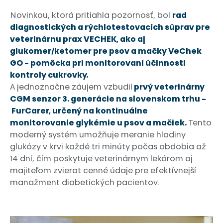
Novinkou, ktorá pritiahla pozornosť, bol
rad
diagnostických a rýchlotestovacích súprav pre
veterinárnu prax VECHEK, ako aj
glukomer/ketomer pre psov a mačky VeChek
GO – pomôcka pri monitorovaní účinnosti
kontroly cukrovky.
A jednoznačne záujem vzbudil
prvý veterinárny
CGM senzor 3. generácie na slovenskom trhu –
FurCarer, určený na kontinuálne
monitorovanie glykémie u psov a mačiek.
Tento
moderný systém umožňuje meranie hladiny
glukózy v krvi každé tri minúty počas obdobia až
14 dní, čím poskytuje veterinárnym lekárom aj
majiteľom zvierat cenné údaje pre efektívnejší
manažment diabetických pacientov.