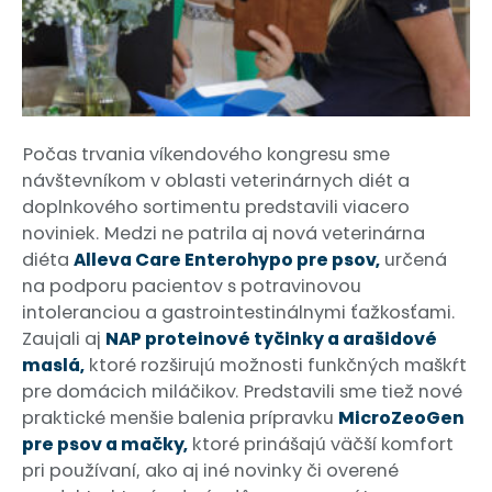
Počas trvania víkendového kongresu sme
návštevníkom v oblasti veterinárnych diét a
doplnkového sortimentu predstavili viacero
noviniek. Medzi ne patrila aj nová veterinárna
diéta
Alleva Care Enterohypo pre psov,
určená
na podporu pacientov s potravinovou
intoleranciou a gastrointestinálnymi ťažkosťami.
Zaujali aj
NAP proteinové tyčinky a arašidové
maslá,
ktoré rozširujú možnosti funkčných maškŕt
pre domácich miláčikov. Predstavili sme tiež nové
praktické menšie balenia prípravku
MicroZeoGen
pre psov a mačky,
ktoré prinášajú väčší komfort
pri používaní, ako aj iné novinky či overené