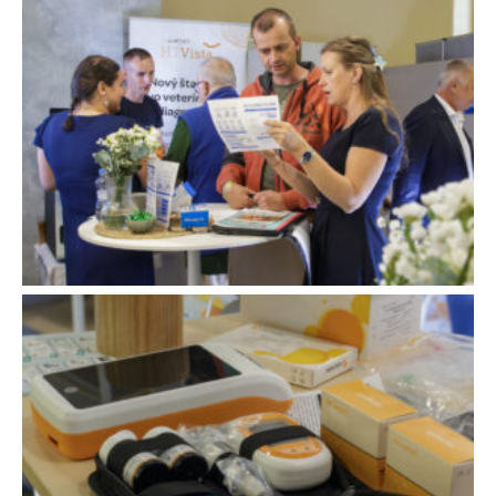
O spoločnosti
Zákazníci
Služby
Vzdelávanie
Novinky
Reklamácie