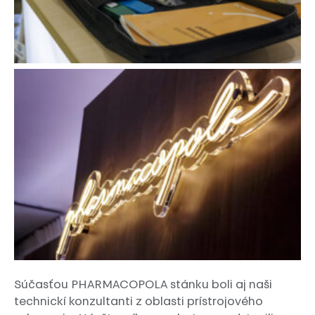
Kontakt
ZÁKAZNÍCKA ZÓNA
SK
EN
Súčasťou PHARMACOPOLA stánku boli aj naši
technickí konzultanti z oblasti prístrojového