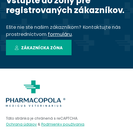
Vstúpte do zóny pre
registrovaných zákazníkov.
Ešte nie ste našim zákazníkom? Kontaktujte nás
prostredníctvom
formuláru
.
ZÁKAZNÍCKA ZÓNA
Táto stránka je chránená s reCAPTCHA.
Ochrana údajov
&
Podmienky používania
.